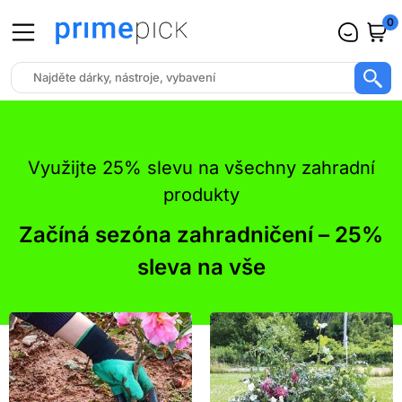
-25%
-25%
-25%
-25%
-25%
-25%
-25%
-25%
-25%
-25%
-25%
-25%
-25%
-25%
-25%
-25%
-25%
-25%
-25%
-25%
-25%
-25%
-25%
0
Využijte 25% slevu na všechny zahradní
produkty
Začíná sezóna zahradničení – 25%
sleva na vše