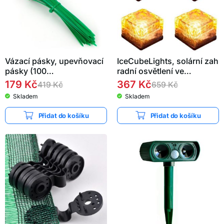
Vázací pásky, upevňovací
IceCubeLights, solární zah
pásky (100…
radní osvětlení ve…
179
Kč
367
Kč
419
Kč
659
Kč
Skladem
Skladem
Přidat do košíku
Přidat do košíku