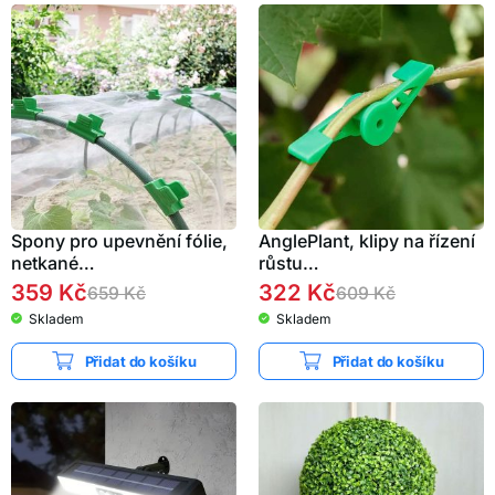
Spony pro upevnění fólie,
AnglePlant, klipy na řízení
netkané…
růstu…
359
Kč
322
Kč
659
Kč
609
Kč
Skladem
Skladem
Přidat do košíku
Přidat do košíku