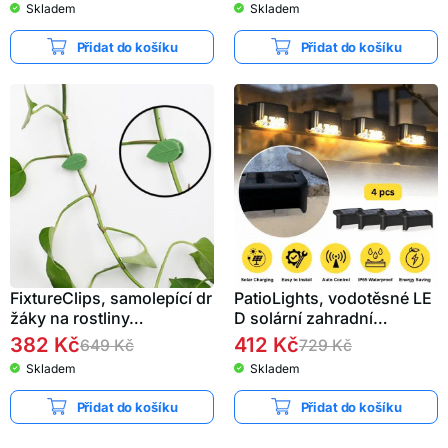
Skladem
Skladem
Přidat do košíku
Přidat do košíku
FixtureClips, samolepící dr
PatioLights, vodotěsné LE
žáky na rostliny…
D solární zahradní…
382
Kč
412
Kč
649
Kč
729
Kč
Skladem
Skladem
Přidat do košíku
Přidat do košíku