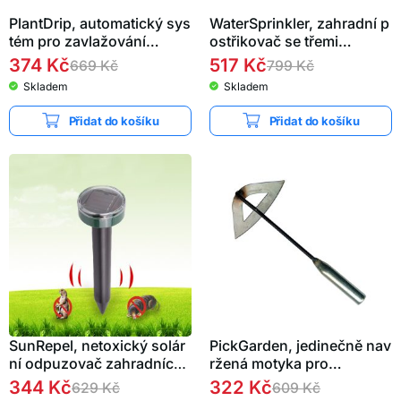
PlantDrip, automatický sys
WaterSprinkler, zahradní p
tém pro zavlažování…
ostřikovač se třemi…
374
Kč
517
Kč
669
Kč
799
Kč
Skladem
Skladem
Přidat do košíku
Přidat do košíku
SunRepel, netoxický solár
PickGarden, jedinečně nav
ní odpuzovač zahradníc
ržená motyka pro…
h…
344
Kč
322
Kč
629
Kč
609
Kč