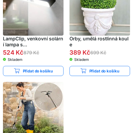
LampClip, venkovní solárn
Orby, umělá rostlinná koul
í lampa s…
e
524
Kč
389
Kč
879
Kč
699
Kč
Skladem
Skladem
Přidat do košíku
Přidat do košíku