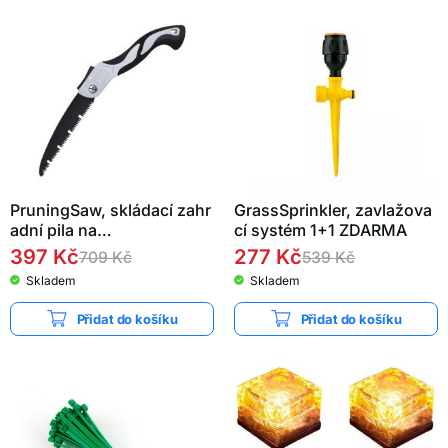
PruningSaw, skládací zahr
GrassSprinkler, zavlažova
adní pila na…
cí systém 1+1 ZDARMA
397
Kč
277
Kč
709
Kč
539
Kč
Skladem
Skladem
Přidat do košíku
Přidat do košíku