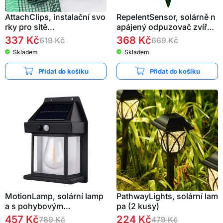
AttachClips, instalační svo
RepelentSensor, solárně n
rky pro sítě…
apájený odpuzovač zvířa
t…
337
Kč
368
Kč
619
Kč
669
Kč
Skladem
Skladem
Přidat do košíku
Přidat do košíku
MotionLamp, solární lamp
PathwayLights, solární lam
a s pohybovým…
pa (2 kusy)
457
Kč
224
Kč
789
Kč
479
Kč