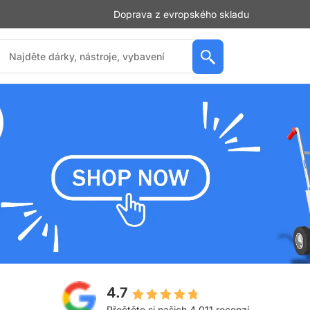
Doprava z evropského skladu
4.7
Přečtěte si našich 4,011 recenzí