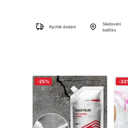
Sledování
Rychlé dodání
balíčku
-25%
-33