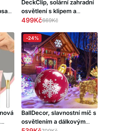
DeckClip, solární zahradní
psaní
osvětlení s klipem a
senzorem pohybu
499
Kč
669
Kč
é se
1+1
-24%
enová
BallDecor, slavnostní míč s
s
osvětlením a dálkovým
ovládáním
539
Kč
709
Kč