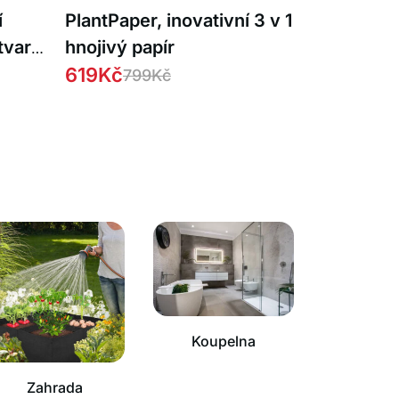
í
PlantPaper, inovativní 3 v 1
tvaru
hnojivý papír
619
Kč
799
Kč
Koupelna
Zahrada