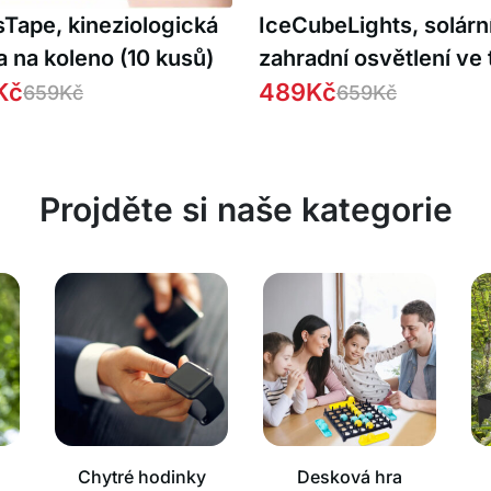
sTape, kineziologická
IceCubeLights, solárn
 na koleno (10 kusů)
zahradní osvětlení ve 
Kč
kostky (2 ks)
489
Kč
659
Kč
659
Kč
Projděte si naše kategorie
Chytré hodinky
Desková hra