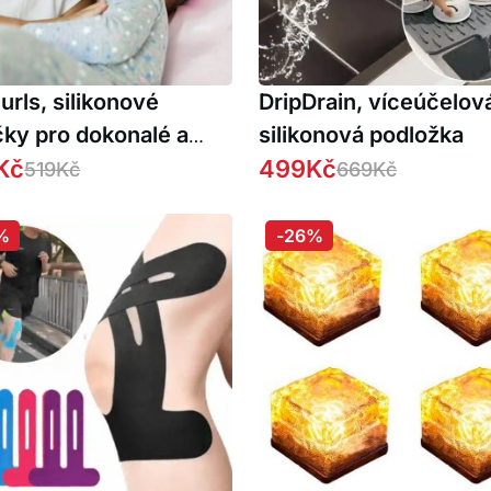
rls, silikonové
DripDrain, víceúčelov
čky pro dokonalé a
silikonová podložka
otrvající vlny (20 ks.)
Kč
499
Kč
519
Kč
669
Kč
%
-26%