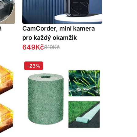
á
CamCorder, mini kamera
pro každý okamžik
649
Kč
819
Kč
-23%