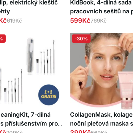
ip, elektrický kleštič
KidBook, 4-dílná sada
ehty
pracovních sešitů na 
Kč
a kreslení pomocí
599
Kč
619
Kč
769
Kč
kouzelného pera, kter
automaticky vymaže (
%
-30%
ZDARMA )
eaningKit, 7-dílná
CollagenMask, kolag
s příslušenstvím pro
noční pleťová maska 
čné čištění uší 1 + 1
Kč
peel-off efektem
399
Kč
709
Kč
569
Kč