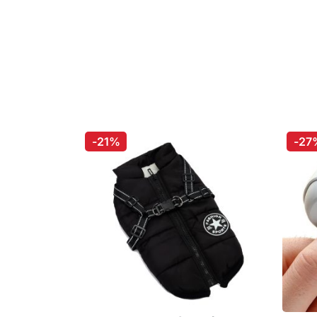
-21%
-27