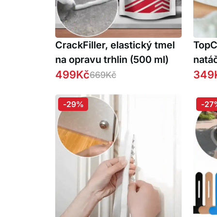
CrackFiller, elastický tmel
TopCu
na opravu trhlin (500 ml)
natá
499
Kč
dlouh
349
669
Kč
-29%
-27