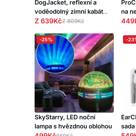
DogJacket, reflexní a
ProCl
voděodolný zimní kabát
na n
pro psy
Z
639
Kč
449
Z
809
Kč
-25%
-23
SkyStarry, LED noční
EarCl
lampa s hvězdnou oblohou
sada 
499
Kč
bezpe
549
669
Kč