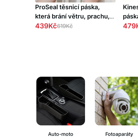
ProSeal těsnicí páska,
Kine
která brání větru, prachu,
páska
hluku a hmyzu vniknout do
439
Kč
479
619
Kč
vašeho domova
Auto-moto
Fotoaparáty