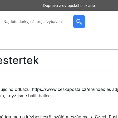
Doprava z evropského skladu
estertek
dujícího odkazu:
https://www.ceskaposta.cz/en/index
és adj
m, když jsme balili balíček.
, hérída meg a kézbesítésről szóló meszádenet a Czech Post 