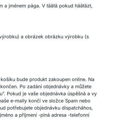
m a jménem pága. V täätä pokud häätäzt,
 výrobku) a obrázek obrázku výrobku (s
ko košíku bude produkt zakoupen online. Na
dokončen. Po zadání objednávky a můžete
ku”. Pokud je vaše objednávka úspěšná a vy
y naše e-maily končí ve složce Spam nebo
kud potřebujete objednávku dispatcháhos,
éno a příjmení -plná adresa -telefonní