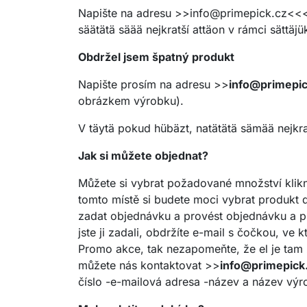
Napište na adresu >>
info@primepick.cz
<<<
säätätä säää nejkratší attäon v rámci sättäj
Obdržel jsem špatný produkt
Napište prosím na adresu >>
info@primepic
obrázkem výrobku).
V täytä pokud hübäzt, natätätä sämää nejkrat
Jak si můžete objednat?
Můžete si vybrat požadované množství kliknu
tomto místě si budete moci vybrat produkt
zadat objednávku a provést objednávku a pr
jste ji zadali, obdržíte e-mail s čočkou, 
Promo akce, tak nezapomeňte, že el je tam 
můžete nás kontaktovat >>
info@primepick
číslo -e-mailová adresa -název a název výro