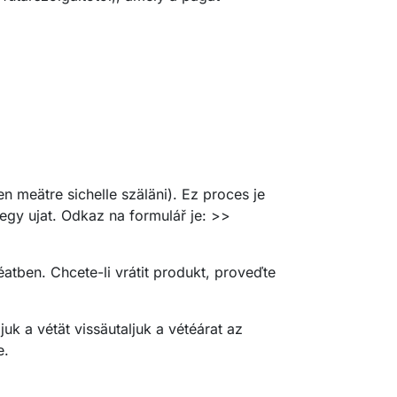
en meätre sichelle szäläni). Ez proces je
egy ujat. Odkaz na formulář je: >>
atben. Chcete-li vrátit produkt, proveďte
k a vétät vissäutaljuk a vétéárat az
e.