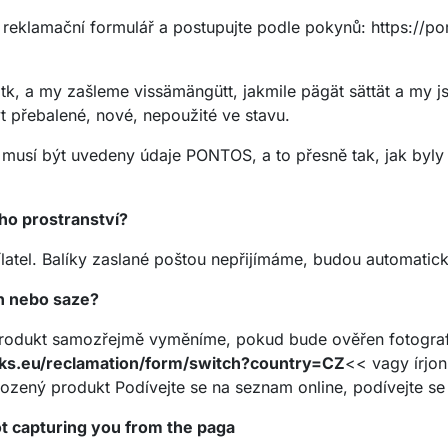
 reklamační formulář a postupujte podle pokynů: https://po
tk, a my zašleme vissämängütt, jakmile pägät sättät a my j
ýt přebalené, nové, nepoužité ve stavu.
musí být uvedeny údaje PONTOS, a to přesně tak, jak byly
o prostranství?
latel. Balíky zaslané poštou nepřijímáme, budou automaticky
n nebo saze?
ě. Produkt samozřejmě vyměníme, pokud bude ověřen fotogra
eks.eu/reclamation/form/switch?country=CZ
<< vagy írjo
ozený produkt Podívejte se na seznam online, podívejte se
ot capturing you from the paga