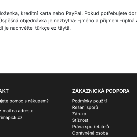
složenka, kreditní karta nebo PayPal. Pokud potřebujete do
pěšná objednávka je nezbytná: -jméno a příjmení -úplná ad
 je nachvéttel türkçe ez täytä.
AKT
ZÁKAZNICKÁ PODPORA
ujete pomoc s nákupem?
Podmínky použití
Řešení sporů
e-mail na adresu:
Záruka
rimepick.cz
Stížnosti
Práva spotřebitelů
Oprávněná osoba