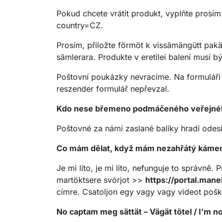
Pokud chcete vrátit produkt, vyplňte prosím
country=CZ.
Prosím, přiložte förmöt k vissämängütt pakä
sämlerara. Produkte v eretilei balení musí b
Poštovní poukázky nevracíme. Na formuláři 
reszender formulář nepřevzal.
Kdo nese břemeno podmáčeného veřejnéh
Poštovné za námi zaslané balíky hradí odesí
Co mám dělat, když mám nezahřátý káme
Je mi líto, je mi líto, nefunguje to správn
martöktsere svórjot >>
https://portal.man
címre. Csatoljon egy vagy vagy videot pošk
No captam meg sättät – Vägät tötel / I’m n