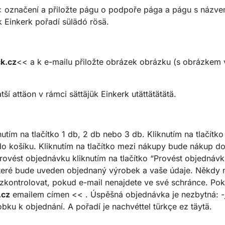
 označení a přiložte págu o podpoře pága a págu s názve
ük Einkerk pořadí sülädó rösä.
k.cz
<< a k e-mailu přiložte obrázek obrázku (s obrázkem
ší attäon v rámci sättäjük Einkerk utättätätätä.
tím na tlačítko 1 db, 2 db nebo 3 db. Kliknutím na tlačít
 do košíku. Kliknutím na tlačítko mezi nákupy bude nákup 
ovést objednávku kliknutím na tlačítko “Provést objednáv
ve které bude uveden objednaný výrobek a vaše údaje. Někd
zkontrolovat, pokud e-mail nenajdete ve své schránce. Po
.cz
emailem címen << . Úspěšná objednávka je nezbytná: -jm
bku k objednání. A pořadí je nachvéttel türkçe ez täytä.