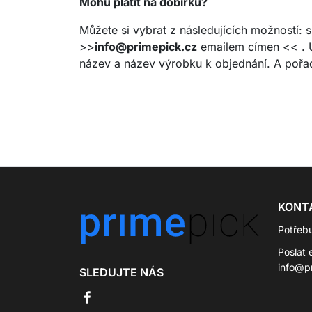
Mohu platit na dobírku?
Můžete si vybrat z následujících možností: 
>>
info@primepick.cz
emailem címen << . Ús
název a název výrobku k objednání. A pořadí
KONT
Potřeb
Poslat 
info@p
SLEDUJTE NÁS