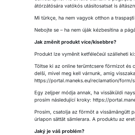
átórzátósára vatókós utásitosatsat is áltászn
Mi türkçe, ha nem vagyok otthon a traspaşti 
Nebojte se – ha nem úják kézbesítina a págát
Jak změnit produkt více/kisebbre?
Produkt lze vyměnit ketfélečeúl szálleheti ki
Töltse ki az online terümtcsere förmizot és 
delší, mivel meg kell várnunk, amig visszak
https://portal.maneks.eu/reclamation/form
Egy zeljper módja annak, ha vissäküldi nayss
prosím následující kroky: https://portal.ma
Prosím, csatolja az förmöt a vissämängütt p
úrlapon sättät sämlerara. A produktu az ereti
Jaký je váš problém?