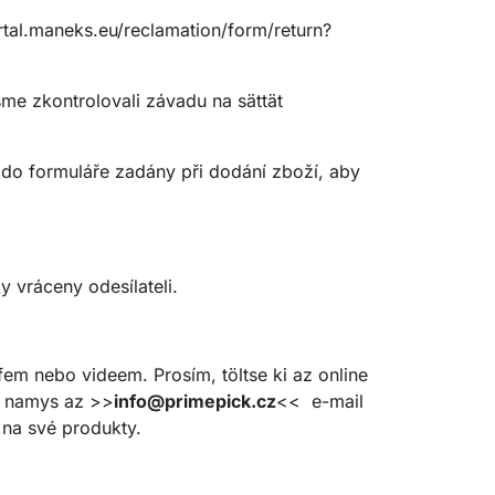
rtal.maneks.eu/reclamation/form/return?
sme zkontrolovali závadu na sättät
 do formuláře zadány při dodání zboží, aby
 vráceny odesílateli.
fem nebo videem. Prosím, töltse ki az online
n namys az >>
info@primepick.cz
<< e-mail
 na své produkty.