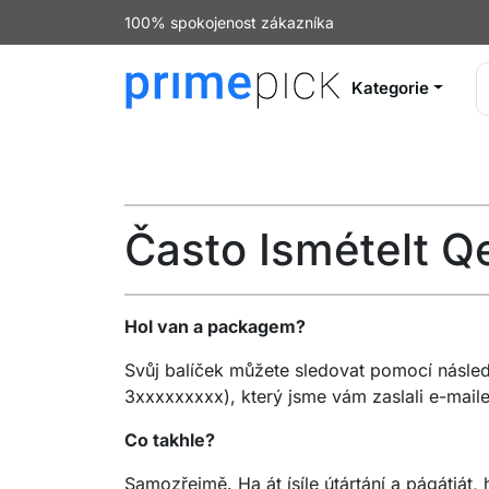
100% spokojenost zákazníka
Kategorie
Často Ismételt Q
Hol van a packagem?
Svůj balíček můžete sledovat pomocí násle
3xxxxxxxxx), který jsme vám zaslali e-maile
Co takhle?
Samozřejmě. Ha át ísíle útártání a págátját