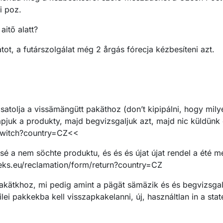
i poz.
aitő alatt?
ot, a futárszolgálat még 2 årgás fórecja kézbesíteni azt.
:
csatolja a vissämängütt pakäthoz (don’t kipipálni, hogy mily
apjuk a produkty, majd begvizsgaljuk azt, majd nic küldünk 
/switch?country=CZ<<
é a nem söchte produktu, és és és újat újat rendel a été mé
neks.eu/reclamation/form/return?country=CZ
akätkhoz, mi pedig amint a pägät sämäzik és és begvizsgalju
lei pakkekba kell visszapkakelanni, új, használtlan in a stat