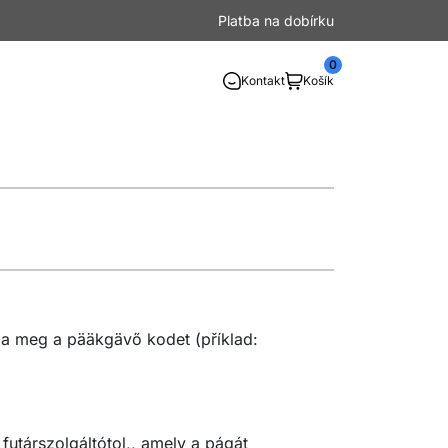
Platba na dobírku
0
Kontakt
Košík
a meg a pääkgävő kodet (příklad:
futárszolgáltótol,, amely a págát