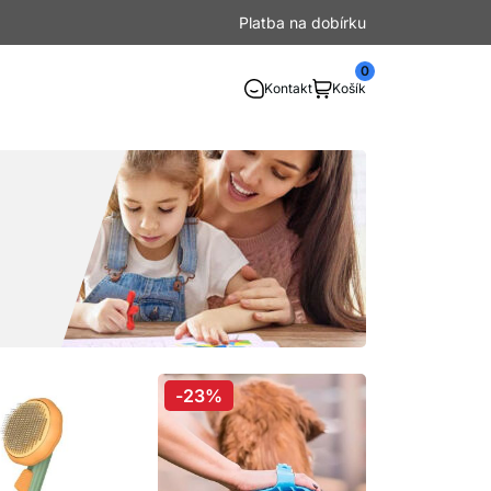
Platba na dobírku
0
Kontakt
Košík
-23%