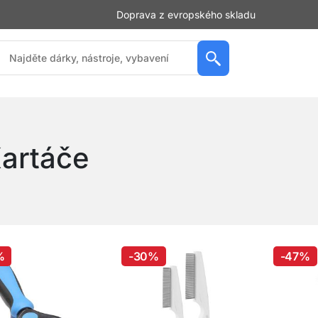
Doprava z evropského skladu
artáče
%
-30%
-47%