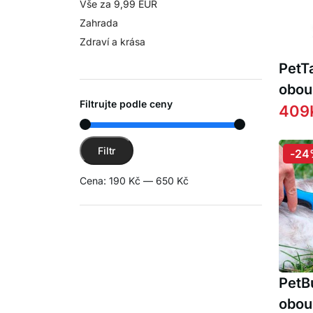
Vše za 9,99 EUR
Zahrada
Zdraví a krása
PetT
obou
Filtrujte podle ceny
na o
409
chlu
Minimální cena
Maximální cena
srsti
Filtr
-24
Cena:
190 Kč
—
650 Kč
PetB
obou