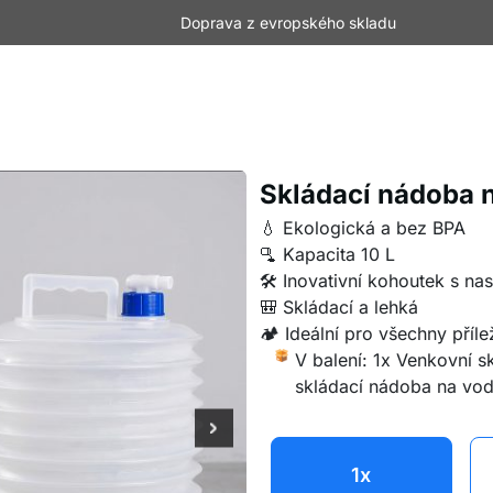
Doprava z evropského skladu
Skládací nádoba 
💧 Ekologická a bez BPA
🫗 Kapacita 10 L
🛠️ Inovativní kohoutek s n
🎒 Skládací a lehká
🏕️ Ideální pro všechny přílež
V balení: 1x Venkovní 
skládací nádoba na v
1x