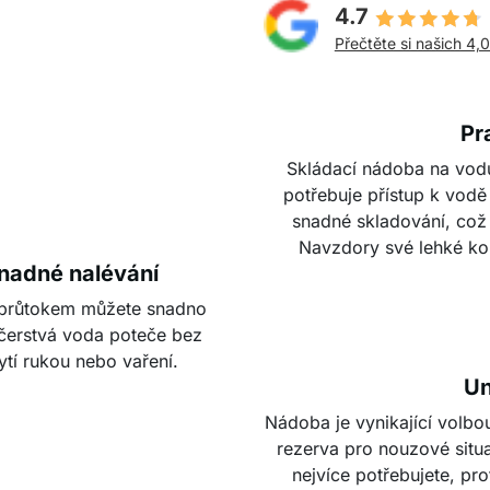
4.7
Přečtěte si našich 4,
Pr
Skládací nádoba na vod
potřebuje přístup k vodě
snadné skladování, což 
Navzdory své lehké kon
snadné nalévání
m průtokem můžete snadno
a čerstvá voda poteče bez
ytí rukou nebo vaření.
Un
Nádoba je vynikající volbo
rezerva pro nouzové situa
nejvíce potřebujete, pr