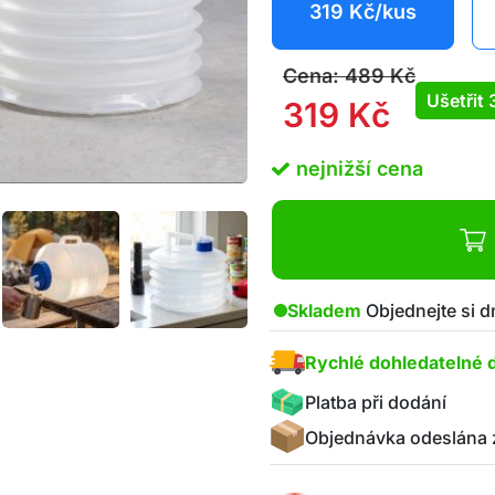
319
Kč
/kus
Cena:
489
Kč
Ušetřit
319
Kč
nejnižší cena
Skladem
Objednejte si d
Rychlé dohledatelné 
Platba při dodání
Objednávka odeslána 