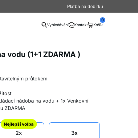
Platba na dobírku
0
Vyhledávání
Kontakt
Košík
na vodu (1+1 ZDARMA )
astavitelným průtokem
itosti
skládací nádoba na vodu + 1x Venkovní
odu ZDARMA
Nejlepší volba
2x
3x