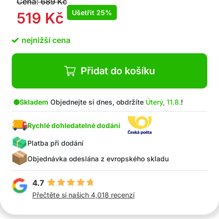
Cena:
689
Kč
Ušetřit
25%
519
Kč
nejnižší cena
Přidat do košíku
Skladem
Objednejte si dnes, obdržíte
Úterý, 11.8.
!
Rychlé dohledatelné dodání
Platba při dodání
Objednávka odeslána z evropského skladu
4.7
Přečtěte si našich 4,018 recenzí