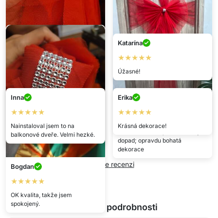
Katarína
★★★★★
Úžasné!
Inna
Erika
Ladislava
Wanda
★★★★★
★★★★★
★★★★★
★★★★★
Nainstaloval jsem to na
Krásná dekorace!
Vřele doporučuji! Vypadá
Levná dekorace, ale má velký
balkonové dveře. Velmi hezké.
skvěle!
dopad; opravdu bohatá
dekorace
Napište recenzi
Bogdan
★★★★★
OK kvalita, takže jsem
spokojený.
Technické podrobnosti