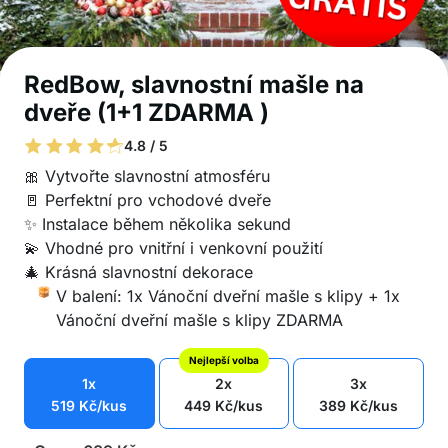
RedBow, slavnostní mašle na
dveře (1+1 ZDARMA )
4.8 / 5
🎀 Vytvořte slavnostní atmosféru
🚪 Perfektní pro vchodové dveře
✨ Instalace během několika sekund
💫 Vhodné pro vnitřní i venkovní použití
🎄 Krásná slavnostní dekorace
V balení: 1x Vánoční dveřní mašle s klipy + 1x
Vánoční dveřní mašle s klipy ZDARMA
Nejlepší volba
1x
2x
3x
519
Kč
/kus
449
Kč
/kus
389
Kč
/kus