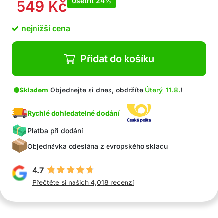
Ušetřit
24%
549
Kč
nejnižší cena
Přidat do košíku
Skladem
Objednejte si dnes, obdržíte
Úterý, 11.8.
!
Rychlé dohledatelné dodání
Platba při dodání
Objednávka odeslána z evropského skladu
4.7
Přečtěte si našich 4,018 recenzí