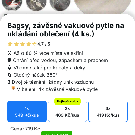
Bagsy, závěsné vakuové pytle na
ukládání oblečení (4 ks.)
4.7 / 5
🧥 Až o 80 % více místa ve skříni
🛡️ Chrání před vodou, zápachem a prachem
🧴 Vhodné také pro kabáty a deky
🔄 Otočný háček 360°
🔒 Dvojité těsnění, žádný únik vzduchu
V balení: 4x závěsné vakuové pytle
Nejlepší volba
1x
2x
3x
549
Kč
/kus
469
Kč
/kus
419
Kč
/kus
Cena:
719
Kč