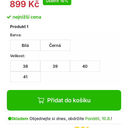
Ušetřit
16%
899
Kč
Vhodné pro každodenní nošení, sportovní
aktivity nebo uvolněné procházky
nejnižší cena
V balení: 1x pár barefoot bot
Produkt
1
Barva:
Bílá
Černá
Velikost:
38
39
40
41
Přidat do košíku
Skladem
Objednejte si dnes, obdržíte
Pondělí, 10.8.
!