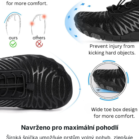
Navrženo pro maximální pohodlí
Široká špička umožňuje prstům volný pohyb, zlepšuje