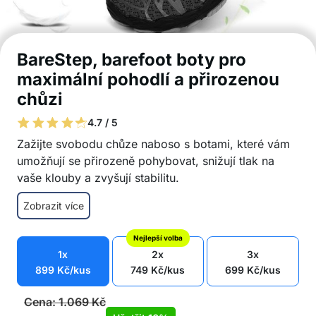
BareStep, barefoot boty pro
maximální pohodlí a přirozenou
chůzi
4.7 / 5
Zažijte svobodu chůze naboso s botami, které vám
umožňují se přirozeně pohybovat, snižují tlak na
vaše klouby a zvyšují stabilitu.
Jemné materiály a flexibilní podrážka umožňují
Zobrazit více
přirozený pohyb nohou
Ergonomický design zajišťuje maximální pohodlí
Nejlepší volba
a uvolněný krok
1x
2x
3x
Prsty mají dostatek prostoru pro přirozenou
899
Kč
/kus
749
Kč
/kus
699
Kč
/kus
polohu a uvolněnou nohu
Nohy zůstávají odpočaté i při celodenním nošení
Cena:
1.069
Kč
Přispívají k lepší cirkulaci a snižují únavu nohou