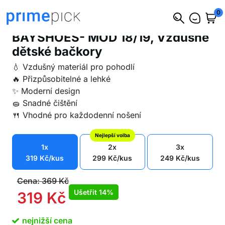
0
BAYSHOES- MOD 18/19, Vzdušné
dětské bačkory
💧 Vzdušný materiál pro pohodlí
🔥 Přizpůsobitelné a lehké
✨ Moderní design
🧽 Snadné čištění
🍴 Vhodné pro každodenní nošení
Nejlepší volba
1x
2x
3x
319
Kč
/kus
299
Kč
/kus
249
Kč
/kus
Cena:
369
Kč
Ušetřit
14%
319
Kč
nejnižší cena