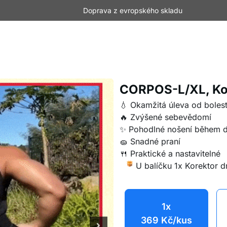
Doprava z evropského skladu
CORPOS-L/XL, Kor
💧 Okamžitá úleva od bolest
🔥 Zvýšené sebevědomí
✨ Pohodlné nošení během 
🧽 Snadné praní
🍴 Praktické a nastavitelné
U balíčku 1x Korektor 
1x
369
Kč
/kus