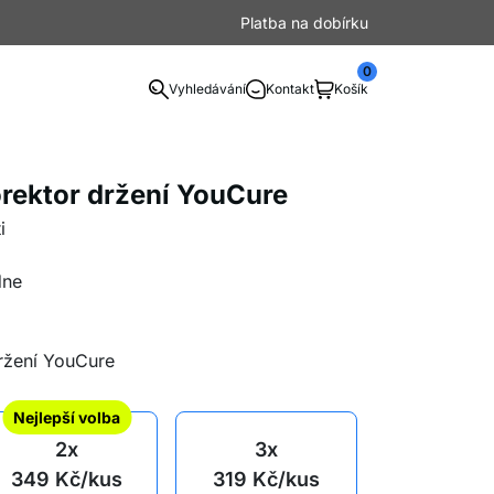
Platba na dobírku
0
Vyhledávání
Kontakt
Košík
ektor držení YouCure
i
dne
držení YouCure
Nejlepší volba
2x
3x
349
Kč
/kus
319
Kč
/kus