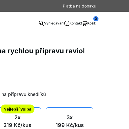
Platba na dobírku
0
Vyhledávání
Kontakt
Košík
a rychlou přípravu raviol
í na přípravu knedlíků
Nejlepší volba
2x
3x
219
Kč
/kus
199
Kč
/kus