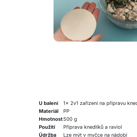
U balení
1x 2v1 zařízení na přípravu kne
Materiál
PP
Hmotnost
500 g
Použití
Příprava knedlíků a raviol
Údržba
Lze mýt v myčce na nádobí