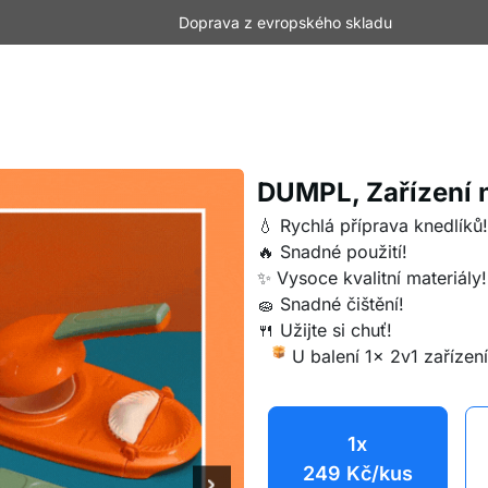
Doprava z evropského skladu
DUMPL, Zařízení n
💧 Rychlá příprava knedlíků!
🔥 Snadné použití!
✨ Vysoce kvalitní materiály!
🧽 Snadné čištění!
🍴 Užijte si chuť!
U balení 1x 2v1 zařízen
1x
249
Kč
/kus