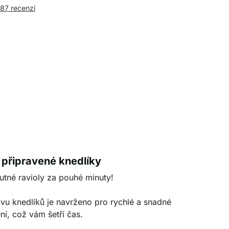
987 recenzí
 připravené knedlíky
utné ravioly za pouhé minuty!
avu knedlíků je navrženo pro rychlé a snadné
ní, což vám šetří čas.