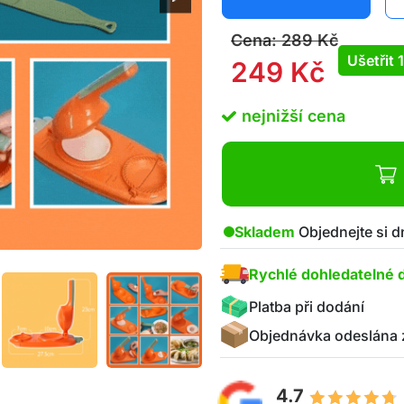
Cena:
289
Kč
Ušetřit
249
Kč
nejnižší cena
Skladem
Objednejte si d
Rychlé dohledatelné 
Platba při dodání
Objednávka odeslána 
4.7