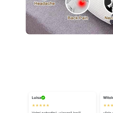
Luisa
Witol
★★★★★
★★
Velmi pohodlný, výrazně lepší
vřele 