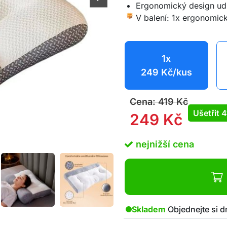
Ergonomický design udr
V balení: 1x ergonomick
1x
249
Kč
/kus
Cena:
419
Kč
Ušetřit
4
249
Kč
nejnižší cena
Skladem
Objednejte si d