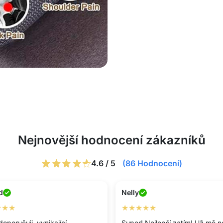
Nejnovější hodnocení zákazníků
4.6 / 5
(86 Hodnocení)
d
Nelly
★★★
★★★★★
doporučuji, vynikající
Super! Nejlepší zatím! Už mě n