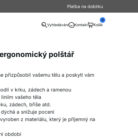
Platba na dobírku
0
Vyhledávání
Kontakt
Košík
 ergonomický polštář
 se přizpůsobil vašemu tělu a poskytl vám
odlí v krku, zádech a ramenou
liniím vašeho těla
ku, zádech, břiše atd.
 dýchá a snižuje pocení
vyroben z materiálu, který je příjemný na
ní období