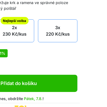
žuje krk a ramena ve správné poloze
ý polštář
Nejlepší volba
2x
3x
230
Kč
/kus
220
Kč
/kus
1%
Přidat do košíku
nes, obdržíte
Pátek, 7.8.
!