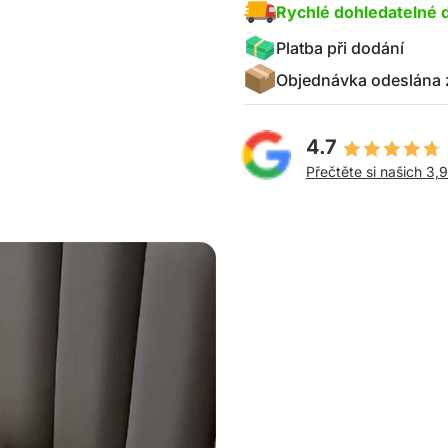
Rychlé dohledatelné 
Platba při dodání
Objednávka odeslána 
4.7
Přečtěte si našich 3,