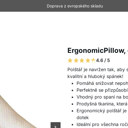
Doprava z evropského skladu
ErgonomicPillow,
4.6 / 5
Polštář je navržen tak, aby
kvalitní a hluboký spánek!
Pomáhá snižovat nepoh
Perfektně se přizpůsobí 
Vhodný pro spaní na bo
Prodyšná tkanina, která
Ergonomický polštář je 
dotek
Ideální pro všechna roč