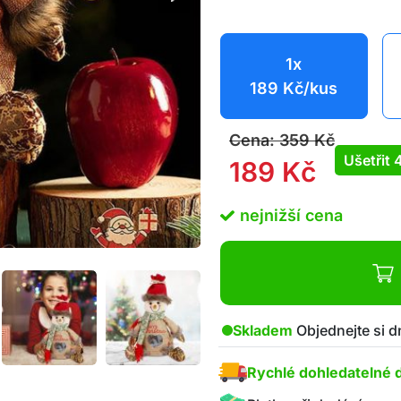
1x
189
Kč
/kus
Cena:
359
Kč
Ušetřit
189
Kč
nejnižší cena
Skladem
Objednejte si d
Rychlé dohledatelné 