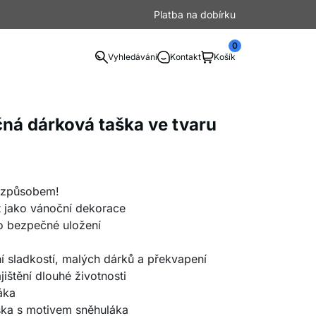
Platba na dobírku
0
Vyhledávání
Kontakt
Košík
ná dárková taška ve tvaru
 způsobem!
t jako vánoční dekorace
ro bezpečné uložení
ní sladkostí, malých dárků a překvapení
jištění dlouhé životnosti
áka
aška s motivem sněhuláka