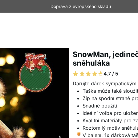
Doprava z evropského skladu
SnowMan, jedineč
sněhuláka
4.7 / 5
Darujte dárek sympatickým
Taška může také slouži
Zip na spodní straně p
Snadné použití
Ideální volba pro ulože
Kvalitní materiály pro za
Roztomilý motiv sněhul
V balení: 1x dárková t