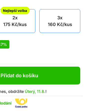
Nejlepší volba
2x
3x
175
Kč
/kus
160
Kč
/kus
47%
Přidat do košíku
nes, obdržíte
Úterý, 11.8.
!
dodání