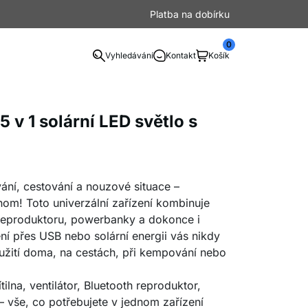
Platba na dobírku
0
Vyhledávání
Kontakt
Košík
5 v 1 solární LED světlo s
ání, cestování a nouzové situace –
dnom! Toto univerzální zařízení kombinuje
y, reproduktoru, powerbanky a dokonce i
í přes USB nebo solární energii vás nikdy
užití doma, na cestách, při kempování nebo
ítilna, ventilátor, Bluetooth reproduktor,
vše, co potřebujete v jednom zařízení