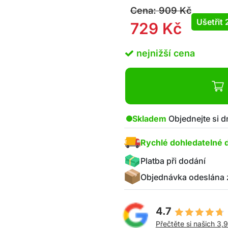
Cena:
909
Kč
Ušetřit
729
Kč
nejnižší cena
Skladem
Objednejte si d
Rychlé dohledatelné 
Platba při dodání
Objednávka odeslána 
4.7
Přečtěte si našich 3,