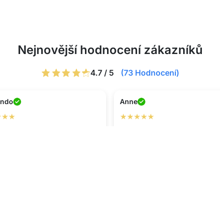
Nejnovější hodnocení zákazníků
4.7 / 5
(73 Hodnocení)
ando
Anne
★★★
★★★★★
ktní zařízení na kempování!
Za své peníze dostanete hodně
skvěle, ventilátor je tichý a
Kompas je pěkným doplňkem 
ný a mohu nabíjet svůj telefon.
ventilátor opravdu chladí.
Napište recenzi