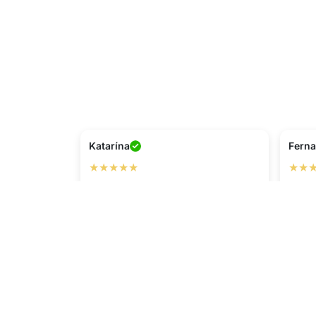
Katarína
Fern
★★★★★
★★
Perfe
Svítí 
výkon