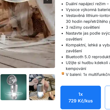
Duální napájecí režim –
Vysoce výkonná bateri
Vestavěná lithium-iont
30 hodin nepřetržitého 
3 režimy osvětlení
Nastavte jas podle svýc
osvětlení
Kompaktní, lehké a vyb
zavěšení
Bluetooth 5.0 reproduk
Užijte si hudbu kdekoli 
kempování
V balení: 1x multifunkčn
1x
729
Kč
/kus