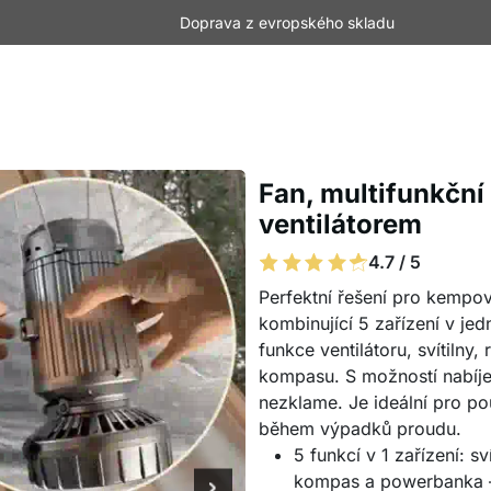
Doprava z evropského skladu
Fan, multifunkční 
ventilátorem
4.7 / 5
Perfektní řešení pro kempov
kombinující 5 zařízení v je
funkce ventilátoru, svítiln
kompasu. S možností nabíjen
nezklame. Je ideální pro po
během výpadků proudu.
5 funkcí v 1 zařízení: sv
kompas a powerbanka – 