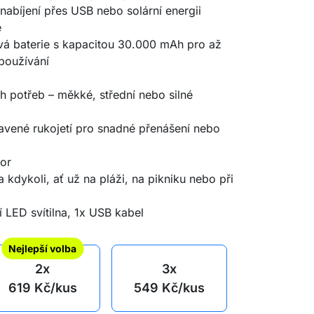
 nabíjení přes USB nebo solární energii
e
ová baterie s kapacitou 30.000 mAh pro až
používání
h potřeb – měkké, střední nebo silné
avené rukojetí pro snadné přenášení nebo
tor
a kdykoli, ať už na pláži, na pikniku nebo při
í LED svítilna, 1x USB kabel
Nejlepší volba
2x
3x
619
Kč
/kus
549
Kč
/kus