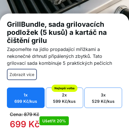
GrillBundle, sada grilovacích
podložek (5 kusů) a kartáč na
čištění grilu
Zapomeňte na jídlo propadající mřížkami a
nekonečné drhnutí připálených zbytků. Tato
grilovací sada kombinuje 5 praktických pečicích
podložek a 1 bezpečnostní kartáč bez kovových
Zobrazit více
štětin, které společně zajišťují čistší, jednodušší a
bezpečnější způsob grilování.
Nejlepší volba
Grilovací podložky (5x):
1x
2x
3x
Nelepivé, vhodné pro všechny druhy potravin
699
Kč
/kus
599
Kč
/kus
529
Kč
/kus
Vhodné pro opakované použití
Lze mýt v myčce
Cena:
879
Kč
Kartáč na čištění grilu (1x):
Ušetřit
20%
699
Kč
Bez kovových štětin, bezpečný pro potraviny