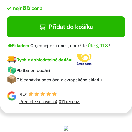
Široká čepel pro rychlé a efektivní čištění
nejnižší cena
Délka 43 cm, zajišťuje bezpečný úchop bez
popálení
V balení: 1x kartáč na gril bez štětin, 5x grilovací
Přidat do košíku
podložka
Skladem
Objednejte si dnes, obdržíte
Úterý, 11.8.
!
Rychlé dohledatelné dodání
Platba při dodání
Objednávka odeslána z evropského skladu
4.7
Přečtěte si našich 4,011 recenzí