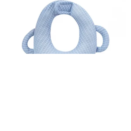
Snadné použití
Polštář je vhodný pro každodenní použití a rychle schne,
což je ideální pro aktivní rodiče.