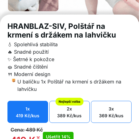
HRANBLAZ-SIV, Polštář na
krmení s držákem na lahvičku
💧 Spolehlivá stabilita
🔥 Snadné použití
✨ Šetrné k pokožce
🧽 Snadné čištění
🍴 Moderní design
U balíčku 1x Polštář na krmení s držákem na
lahvičku
Nejlepší volba
1x
2x
3x
419
Kč
/kus
389
Kč
/kus
369
Kč
/kus
Cena:
489
Kč
Ušetřit
14%