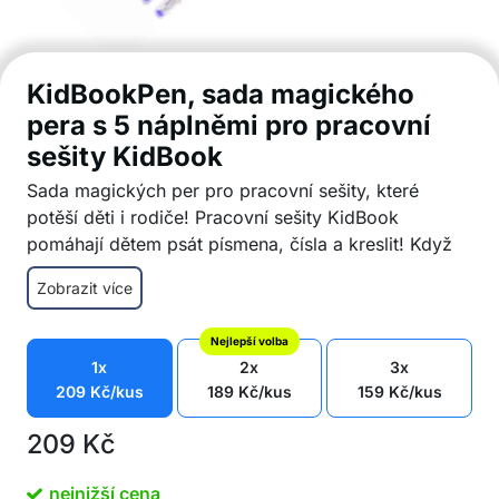
KidBookPen, sada magického
pera s 5 náplněmi pro pracovní
sešity KidBook
Sada magických per pro pracovní sešity, které
potěší děti i rodiče! Pracovní sešity KidBook
pomáhají dětem psát písmena, čísla a kreslit! Když
kouzelné pero vyschne, automaticky se odstraní,
Zobrazit více
takže můžete sešity používat znovu a znovu!
Sada magických per: 1 pero a 5 náplní
Nejlepší volba
Po vyschnutí písmo automaticky zmizí
1x
2x
3x
Vícenásobné použití
209
Kč
/kus
189
Kč
/kus
159
Kč
/kus
Vhodné na zdokonalení jemné motoriky dětí
Skvělý dárek pro všechny děti od 3 let
209
Kč
Sada obsahuje: 1x pero a 5x magická náplň pro
sešity KidBook
nejnižší cena