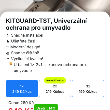
KITGUARD-TST, Univerzální
ochrana pro umyvadlo
💧 Snadná instalace!
🔥 Ušetřete čas!
✨ Moderní design!
🧽 Snadné čištění!
🍴 Vynikající kvalita!
U balení 1x 2v1 silikonová ochrana pro
umyvadlo
Nejlepší volba
1x
2x
3x
249
Kč
/kus
219
Kč
/kus
199
Kč
/kus
Cena:
289
Kč
Ušetřit
14%