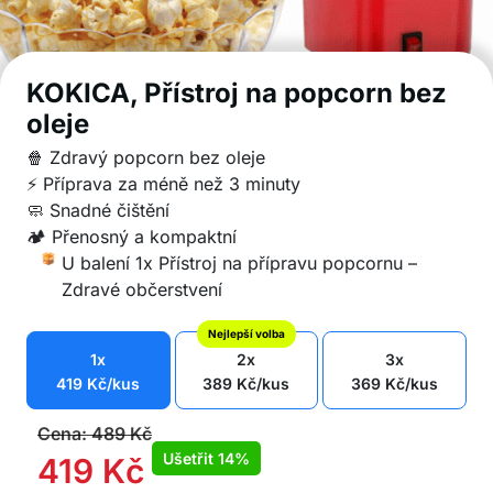
KOKICA, Přístroj na popcorn bez
oleje
🍿 Zdravý popcorn bez oleje
⚡ Příprava za méně než 3 minuty
🧼 Snadné čištění
🏕️ Přenosný a kompaktní
U balení 1x Přístroj na přípravu popcornu –
Zdravé občerstvení
Nejlepší volba
1x
2x
3x
419
Kč
/kus
389
Kč
/kus
369
Kč
/kus
Cena:
489
Kč
Ušetřit
14%
419
Kč