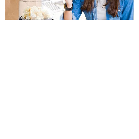
Rychlá a snadná příprava
HealthySnack dosahuje plného výkonu za pouhé minuty a
zajišťuje až 98 % úspěšnost praskání. Jeho kompaktní
design umožňuje snadné přenášení a použití v kuchyni,
kanceláři nebo na cestách.