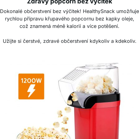
Zdravý popcorn bez výčitek
Dokonalé občerstvení bez výčitek! HealthySnack umožňuje
rychlou přípravu křupavého popcornu bez kapky oleje,
což znamená méně kalorií a více potěšení.
Užijte si čerstvé, zdravé občerstvení kdykoliv a kdekoliv.