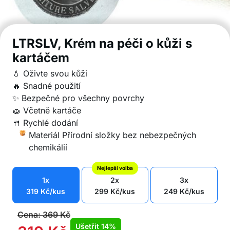
LTRSLV, Krém na péči o kůži s
kartáčem
💧 Oživte svou kůži
🔥 Snadné použití
✨ Bezpečné pro všechny povrchy
🧽 Včetně kartáče
🍴 Rychlé dodání
Materiál Přírodní složky bez nebezpečných
chemikálií
Nejlepší volba
1x
2x
3x
319
Kč
/kus
299
Kč
/kus
249
Kč
/kus
Cena:
369
Kč
Ušetřit
14%