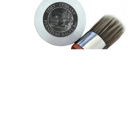
Praktické a rychlé použití
Použijte ho pro péči o váš nábytek a užijte si dlouhotrvající
výsledky.
Balení obsahuje 1x krém na opravu kůže a zdarma kartáč,
dodání je rychlé a spolehlivé.