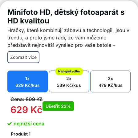
Minifoto HD, dětský fotoaparát s
HD kvalitou
Hračky, které kombinují zábavu a technologii, jsou v
trendu, a proto jsme rádi, že vám můžeme
představit nejnověší vynález pro vaše batole –
Minifoto HD, dětský fotoaparát pro děti na
Zobrazit více
fotografování anebo natáčení. Ideální na zkrácení
času malých účastníků dobrodružstev a rozvoj jejich
Nejlepší volba
uměleckého talentu.
1x
2x
3x
Kvalitní obrázky (1280×720 px)
629
Kč
/kus
539
Kč
/kus
479
Kč
/kus
Dobrá videa ve vysokém rozlišení
Nevyžaduje se žádná baterie – nabíjení s
Cena:
809
Kč
pomocí USB
Ušetřit
22%
629
Kč
Filtry a nálepky na další vylepšení obrazu
Pro děti od 4 let
nejnižší cena
Jednoduché přenášení a používání
Zahrnutý řemínek na krk
Produkt
1