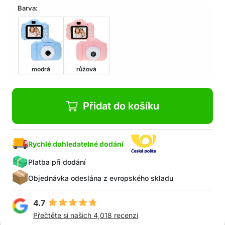
Barva:
V balení: 1 x dětský fotoaparát Minifoto HD, 1 x
nabíjecí kábel USB, 1x šňůrka na zavěšení, 1 x
úložní krabice
modrá
růžová
Přidat do košíku
Rychlé dohledatelné dodání
Platba při dodání
Objednávka odeslána z evropského skladu
4.7
Přečtěte si našich 4,018 recenzí