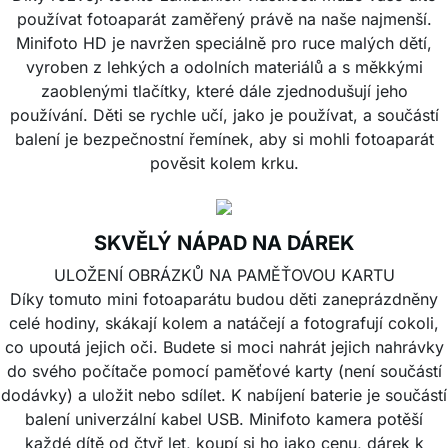
používat fotoaparát zaměřený právě na naše najmenší.
Minifoto HD je navržen speciálně pro ruce malých dětí,
vyroben z lehkých a odolních materiálů a s měkkými
zaoblenými tlačítky, které dále zjednodušují jeho
používání. Děti se rychle učí, jako je používat, a součástí
balení je bezpečnostní řemínek, aby si mohli fotoaparát
pověsit kolem krku.
SKVĚLÝ NÁPAD NA DÁREK
ULOŽENÍ OBRÁZKŮ NA PAMĚŤOVOU KARTU
Díky tomuto mini fotoaparátu budou děti zaneprázdněny
celé hodiny, skákají kolem a natáčejí a fotografují cokoli,
co upoutá jejich oči. Budete si moci nahrát jejich nahrávky
do svého počítače pomocí paměťové karty (není součástí
dodávky) a uložit nebo sdílet. K nabíjení baterie je součástí
balení univerzální kabel USB. Minifoto kamera potěší
každé dítě od čtyř let, koupí si ho jako cenu, dárek k