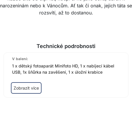
narozeninám nebo k Vánocům. Ať tak či onak, jejich táta se
rozsvítí, až to dostanou.
Technické podrobnosti
V balení:
1 x dětský fotoaparát Minifoto HD, 1 x nabíjecí kábel
USB, 1x šňůrka na zavěšení, 1 x úložní krabice
Zobrazit více