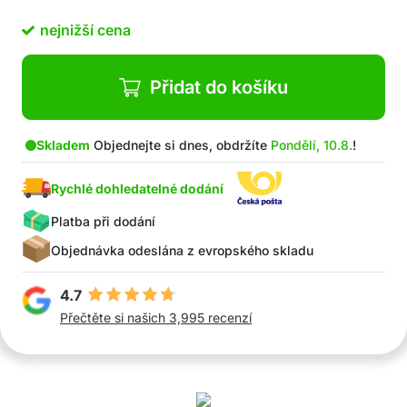
Dlouhá životnost a minimální údržba
nejnižší cena
V balení: 1x MotionLamp solární lampa
Přidat do košíku
Skladem
Objednejte si dnes, obdržíte
Pondělí, 10.8.
!
Rychlé dohledatelné dodání
Platba při dodání
Objednávka odeslána z evropského skladu
4.7
Přečtěte si našich 3,995 recenzí