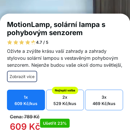
MotionLamp, solární lampa s
pohybovým senzorem
4.7 / 5
Oživte a zvýšte krásu vaší zahrady a zahrady
stylovou solární lampou s vestavěným pohybovým
senzorem. Nejenže budou vaše okolí domu světlejší,
ale také bezpečnější!
Zobrazit více
Účinné nabíjení solárními články
Automatické zapnutí/vypnutí s vestavěným
Nejlepší volba
pohybovým senzorem
1x
2x
3x
Estetický a moderní design, oživuje váš
609
Kč
/kus
529
Kč
/kus
469
Kč
/kus
venkovní prostor
Ideální pro osvětlení zahrady, vstupy a garáže
Cena:
789
Kč
Žádné dodatečné náklady na elektřinu ani
Ušetřit
23%
609
Kč
starosti s bateriemi