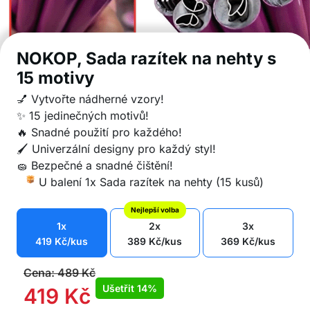
NOKOP, Sada razítek na nehty s
15 motivy
💅 Vytvořte nádherné vzory!
✨ 15 jedinečných motivů!
🔥 Snadné použití pro každého!
🖌️ Univerzální designy pro každý styl!
🧽 Bezpečné a snadné čištění!
U balení 1x Sada razítek na nehty (15 kusů)
Nejlepší volba
1x
2x
3x
419
Kč
/kus
389
Kč
/kus
369
Kč
/kus
Cena:
489
Kč
Ušetřit
14%
419
Kč