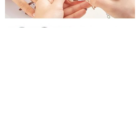
Snadné použití pro všechny
Snadno naneste své oblíbené vzory na nehty s přiloženými
pomůckami na razítkování. Sada je bezpečná pro všechny
věkové kategorie a vhodná pro použití s běžným nebo
trvalým lakem, což zajišťuje dlouhotrvající výsledky.