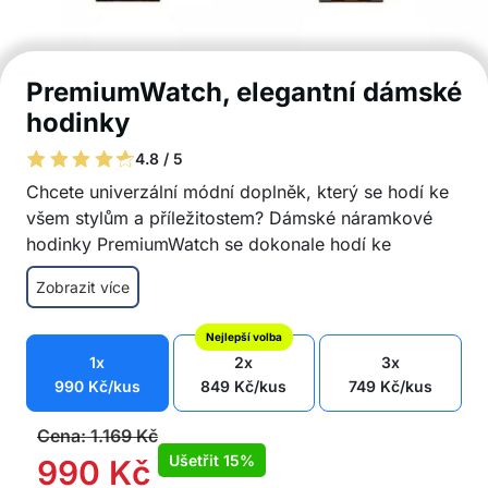
PremiumWatch, elegantní dámské
hodinky
4.8 / 5
Chcete univerzální módní doplněk, který se hodí ke
všem stylům a příležitostem? Dámské náramkové
hodinky PremiumWatch se dokonale hodí ke
sportovnímu i elegantnímu módnímu stylu! Můžete je
Zobrazit více
nosit při různých příležitostech a událostech, jako
jsou večerní večírky, svatby, obchodní schůzky nebo
Nejlepší volba
káva s kamarádkou!
1x
2x
3x
Stylový a sofistikovaný vzhled
990
Kč
/kus
849
Kč
/kus
749
Kč
/kus
Náramkové hodinky jsou vyrobeny z kvalitní
nerezové oceli
Cena:
1.169
Kč
Klasický analogový systém
Ušetřit
15%
990
Kč
Dokonale se hodí k různým módním stylům – od