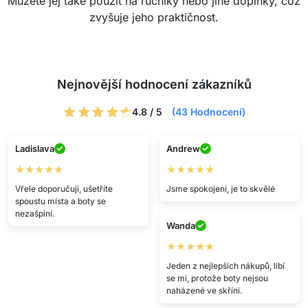
Můžete jej také použít na ručníky nebo jiné doplňky, což
zvyšuje jeho praktičnost.
Nejnovější hodnocení zákazníků
4.8 / 5
(43 Hodnocení)
Ladislava
Andrew
★★★★★
★★★★★
Vřele doporučuji, ušetříte
Jsme spokojeni, je to skvělé
spoustu místa a boty se
nezašpiní.
Wanda
★★★★★
Jeden z nejlepších nákupů, líbí
se mi, protože boty nejsou
naházené ve skříni.