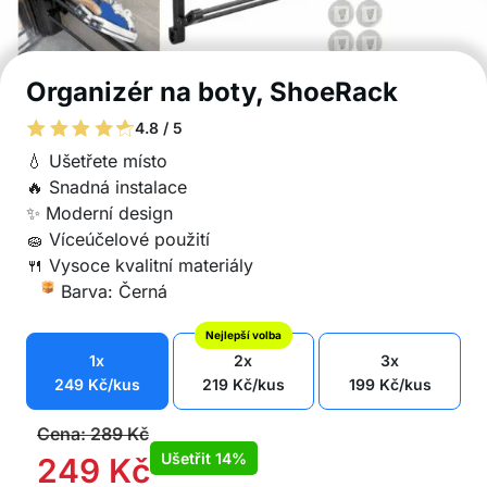
Organizér na boty, ShoeRack
4.8 / 5
💧 Ušetřete místo
🔥 Snadná instalace
✨ Moderní design
🧽 Víceúčelové použití
🍴 Vysoce kvalitní materiály
Barva: Černá
Nejlepší volba
1x
2x
3x
249
Kč
/kus
219
Kč
/kus
199
Kč
/kus
Cena:
289
Kč
Ušetřit
14%
249
Kč