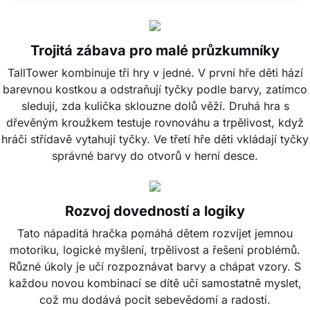
Trojitá zábava pro malé průzkumníky
TallTower kombinuje tři hry v jedné. V první hře děti hází
barevnou kostkou a odstraňují tyčky podle barvy, zatímco
sledují, zda kulička sklouzne dolů věží. Druhá hra s
dřevěným kroužkem testuje rovnováhu a trpělivost, když
hráči střídavě vytahují tyčky. Ve třetí hře děti vkládají tyčky
správné barvy do otvorů v herní desce.
Rozvoj dovedností a logiky
Tato nápaditá hračka pomáhá dětem rozvíjet jemnou
motoriku, logické myšlení, trpělivost a řešení problémů.
Různé úkoly je učí rozpoznávat barvy a chápat vzory. S
každou novou kombinací se dítě učí samostatně myslet,
což mu dodává pocit sebevědomí a radosti.