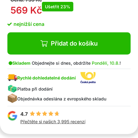
Ušetřit
23%
569
Kč
nejnižší cena
Přidat do košíku
Skladem
Objednejte si dnes, obdržíte
Pondělí, 10.8.
!
Rychlé dohledatelné dodání
Platba při dodání
Objednávka odeslána z evropského skladu
4.7
Přečtěte si našich 3,995 recenzí