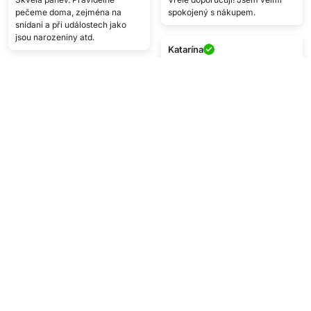
pečeme doma, zejména na
spokojený s nákupem.
snídani a při událostech jako
jsou narozeniny atd.
Katarína
★★★★★
Velmi pěkné vafle.
Napište recenzi
Technické podrobnosti
V balení:
1x výrobník vaflí
Zobrazit více