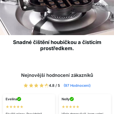
Snadné čištění houbičkou a čisticím
prostředkem.
Nejnovější hodnocení zákazníků
4.8 / 5
(97 Hodnocení)
Evelína
Nelly
★★★★★
★★★★★
Skvělá pánev. Pravidelně
Vřele doporučuji! Jsem velmi