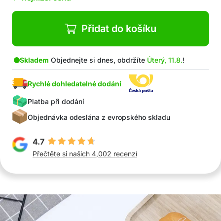
Rychlé zahřátí pro přípravu vaflí během několika
minut
Kompaktní design, úspora místa
Přidat do košíku
V balení: 1x výrobník vaflí
Skladem
Objednejte si dnes, obdržíte
Úterý, 11.8.
!
Rychlé dohledatelné dodání
Platba při dodání
Objednávka odeslána z evropského skladu
4.7
Přečtěte si našich 4,002 recenzí