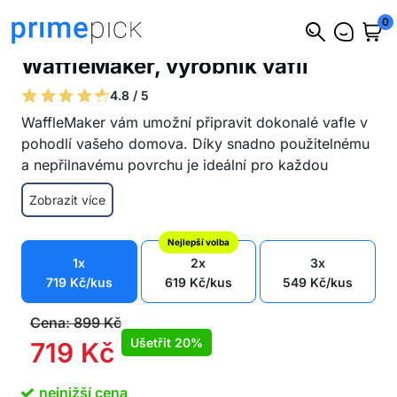
0
WaffleMaker, výrobník vaflí
4.8 / 5
WaffleMaker vám umožní připravit dokonalé vafle v
pohodlí vašeho domova. Díky snadno použitelnému
a nepřilnavému povrchu je ideální pro každou
kuchyni.
Zobrazit více
Dokonalý tvar pro skutečné vafle
Rovnoměrné rozložení tepla pro lahodné
Nejlepší volba
zlatohnědé vafle
1x
2x
3x
Snadné použití – nalijte směs do pánve a
719
Kč
/kus
619
Kč
/kus
549
Kč
/kus
zavřete víko
Speciální povrchová úprava zabraňuje přilepení
Cena:
899
Kč
na povrch
Ušetřit
20%
719
Kč
Snadné čištění houbičkou a čisticím
prostředkem
nejnižší cena