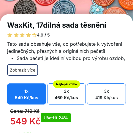
WaxKit, 17dílná sada těsnění
4.9 / 5
Tato sada obsahuje vše, co potřebujete k vytvoření
jedinečných, přesných a originálních pečetí!
Sada pečetí je ideální volbou pro výrobu ozdob,
pozvánek, přáníček, dopisů atd.
Zobrazit více
Krabička barevných vosků v 10 různých barvách
Jednoduché pastelové i výraznější barvy v
Nejlepší volba
jedné sadě
1x
2x
3x
Praktický ohřívač a lžička na rozpouštění vosku
549
Kč
/kus
469
Kč
/kus
419
Kč
/kus
Můžete si vyrobit pečetě s 10 různými vzory
Pečetidlo je praktické pro přesné a snadné
Cena:
719
Kč
použití
Ušetřit
24%
549
Kč
Pro ještě snazší výrobu sada obsahuje také
pinzetu, tužku a silikonovou podložku.